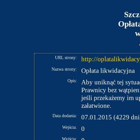
Szcz
Opłat
w
URL strony:
http://oplatalikwidac
Nazwa strony:
Opłata likwidacyjna
Opis:
Aby uniknąć tej sytuac
Prawnicy bez wątpien
jeśli przekażemy im u
załatwione.
Data dodania:
07.01.2015 (4229 dni
Wejścia:
0
Wyjścia: